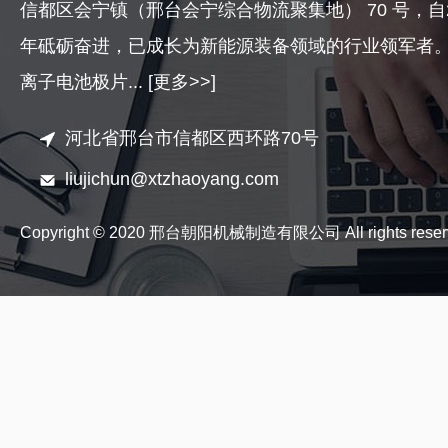
信都区会宁镇（邢台会宁综合物流聚集地）
70
号，自
年砥砺奋进，已成长为新能源装备领域的行业领军者
离子电池极片...
[更多>>]
河北省邢台市信都区西环路70号
liujichun@xtzhaoyang.com
Copyright © 2020 邢台朝阳机械制造有限公司 All rights reser