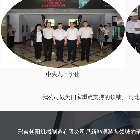
中央九三学社
我公司做为国家重点支持的领域、 河
邢台朝阳机械制造有限公司是新能源装备领域的