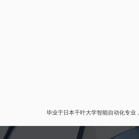
毕业于日本千叶大学智能自动化专业