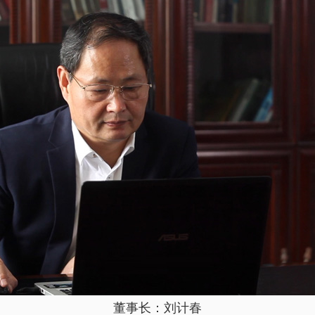
董事长：刘计春