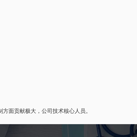
制方面贡献极大，公司技术核心人员。