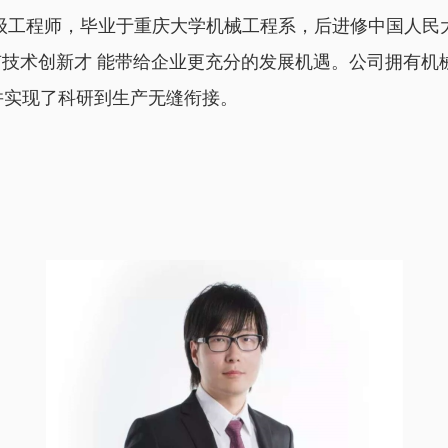
级工程师，毕业于重庆大学机械工程系，后进修中国人民
技术创新才 能带给企业更充分的发展机遇。公司拥有机械
并实现了科研到生产无缝衔接。