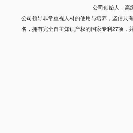
公司创始人，高
公司领导非常重视人材的使用与培养，坚信只有
名，拥有完全自主知识产权的国家专利27项，