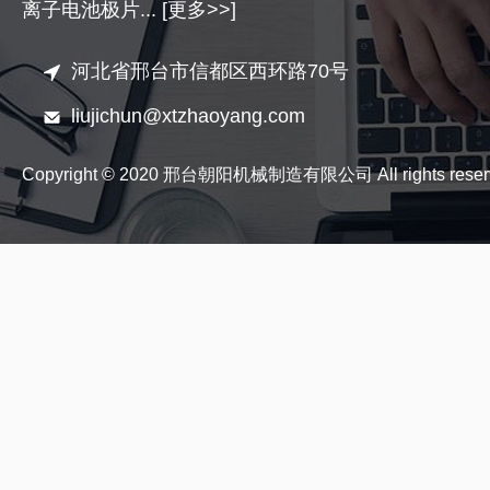
离子电池极片...
[更多>>]
河北省邢台市信都区西环路70号
liujichun@xtzhaoyang.com
Copyright © 2020 邢台朝阳机械制造有限公司 All rights reser