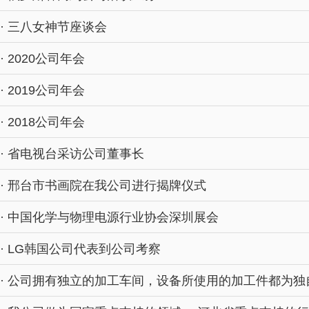
· 三八女神节座谈会
· 2020公司年会
· 2019公司年会
· 2018公司年会
· 省电视台采访公司董事长
· 邢台市书画院在我公司进行揭牌仪式
· 中国化学与物理电源行业协会深圳展会
· LG韩国公司代表到公司考察
· 公司拥有独立的加工车间，设备所使用的加工件都为独