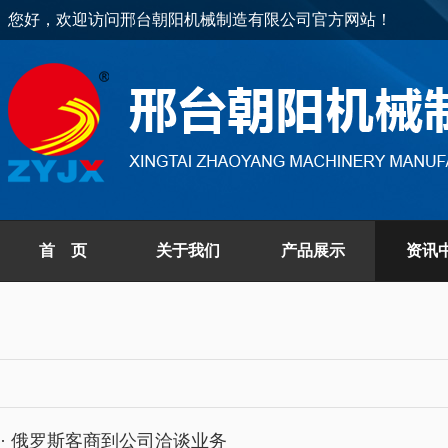
您好，欢迎访问邢台朝阳机械制造有限公司官方网站！
首 页
关于我们
产品展示
资讯
· 俄罗斯客商到公司洽谈业务