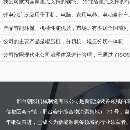
· 我公司做为国家重点支持的领域、 河北省重点支持的
· 锂电池广泛应用于手机、电脑、家用电器、电动自行
· 产品节能环保、机械性能优异，市场居有率居全国前列
· 公司的主要产品是辊压机，分切机，辊压分切一体机
· 公司按照现代化公司治理体系进行管理，已通过了lSO9
邢台朝阳机械制造有限公司是新能源装备领域的
信都区会宁镇（邢台会宁综合物流聚集地）
70
号，自
年砥砺奋进，已成长为新能源装备领域的行业领军者